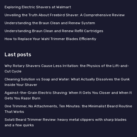
Exploring Electric Shavers at Walmart
Unveiling the Truth About Freebird Shaver: A Comprehensive Review
Understanding the Braun Clean and Renew System
Understanding Braun Clean and Renew Refill Cartridges
How to Replace Your Wahl Trimmer Blades Efficiently
Last posts
Why Rotary Shavers Cause Less Irritation: the Physics of the Lift-and-
Cut Cycle
Cleaning Solution vs Soap and Water: What Actually Dissolves the Gunk
Inside Your Shaver
Against-the-Grain Electric Shaving: When It Gets You Closer and When It
Gets You Razor Burn
One Trimmer, No Attachments, Ten Minutes: the Minimalist Beard Routine
That Works
Solati Beard Trimmer Review: heavy metal clippers with sharp blades
and a few quirks